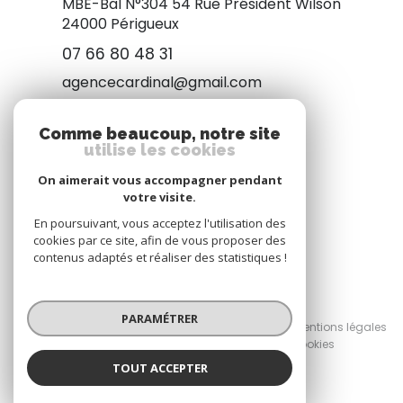
MBE-Bal N°304 54 Rue Président Wilson
24000
Périgueux
07 66 80 48 31
agencecardinal@gmail.com
Comme beaucoup, notre site
utilise les cookies
NOUS SUIVRE
On aimerait vous accompagner pendant
votre visite.
En poursuivant, vous acceptez l'utilisation des
cookies par ce site, afin de vous proposer des
contenus adaptés et réaliser des statistiques !
© 2026 | Tous droits réservés
PARAMÉTRER
Nos honoraires
Nos partenaires
Mentions légales
Admin
Politique RGPD
Cookies
TOUT ACCEPTER
Réalisé par :