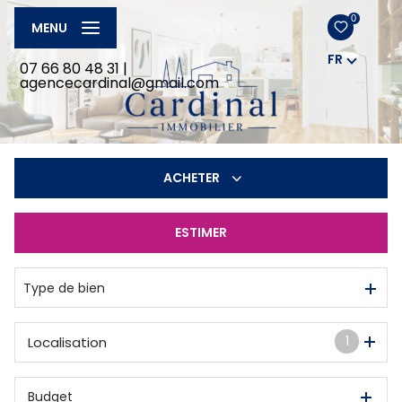
0
MENU
FR
07 66 80 48 31
|
agencecardinal@gmail.com
ACHETER
ESTIMER
De l'ancien
De l'immo pro
Type de bien
1
Localisation
Budget