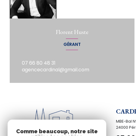
Florent Huste
GÉRANT
07 66 80 48 31
agencecardinal@gmail.com
CARDI
MBE-Bal N
24000
Pér
Comme beaucoup, notre site