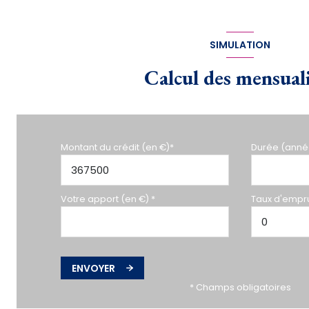
SIMULATION
Calcul des mensual
Montant du crédit (en €)*
Durée (anné
Votre apport (en €) *
Taux d'empru
ENVOYER
* Champs obligatoires