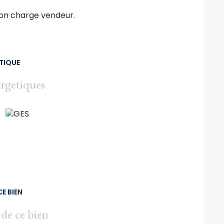
ion charge vendeur.
TIQUE
ergetiques
E BIEN
 de ce bien