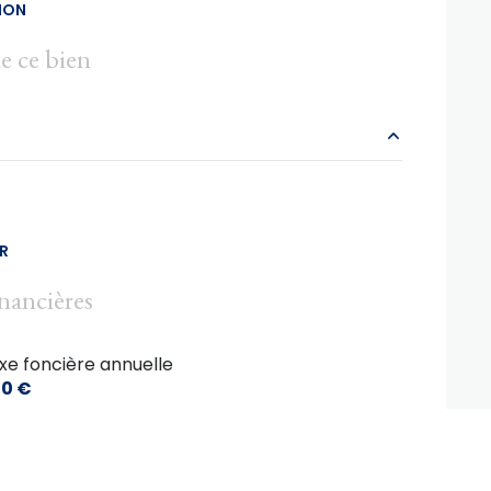
ION
e ce bien
11 m²
11 m²
R
6 m²
nancières
10 m²
xe foncière annuelle
12 m²
0 €
18 m²