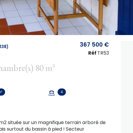
367 500 €
138)
Réf
TR53
Maison 4 pièce(s) 2 chambre(s) 80 m²
m²
4
m2 située sur un magnifique terrain arboré de
 surtout du bassin à pied ! Secteur