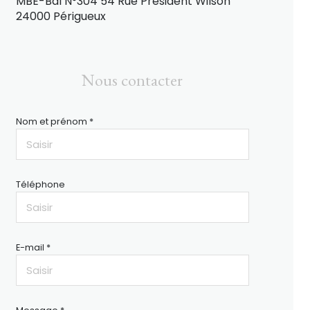
MBE-Bal N°304 54 Rue Président Wilson
24000 Périgueux
Nous contacter
Nom et prénom *
Téléphone
E-mail *