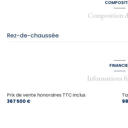
COMPOSIT
Composition d
Rez-de-chaussée
chambre
chambre
FINANCIE
salle de bain
Informations fi
cuisine
Prix de vente honoraires TTC inclus
Ta
salon/sejour
367 500 €
98
véranda