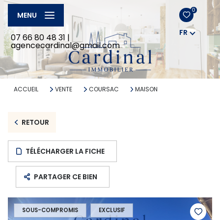
0
MENU
FR
07 66 80 48 31
|
agencecardinal@gmail.com
ACCUEIL
VENTE
COURSAC
MAISON
RETOUR
TÉLÉCHARGER LA FICHE
PARTAGER CE BIEN
SOUS-COMPROMIS
EXCLUSIF