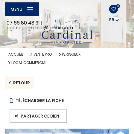
0
MENU
FR
07 66 80 48 31
|
agencecardinal@gmail.com
ACCUEIL
VENTE PRO
PERIGUEUX
LOCAL COMMERCIAL
RETOUR
TÉLÉCHARGER LA FICHE
PARTAGER CE BIEN