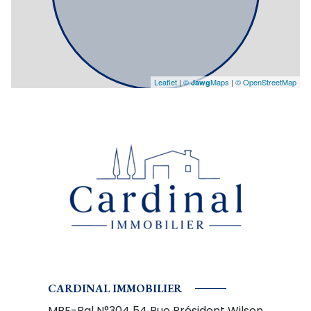
Leaflet
|
©
Maps
|
© OpenStreetMap
Jawg
CARDINAL IMMOBILIER
MBE-Bal N°304 54 Rue Président Wilson