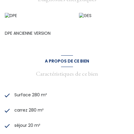
LOCAL COMMERCIAL A RENOVER, MOINS DE TRAVAUX PAR
CONTRE POUR L'APPPARTEMENT.
Le local au rez de chaussée peut recevoir une terrasse ou
un jardin à l'arrière, l'appartement à déjà une terrasse au
premier étage.
COUP DE COEUR FINANCIER DE L'AGENCE .. Prix : 99 900 euros
DPE ANCIENNE VERSION
Frais d'agence inclus commission charge Vendeur. DPE D.
SUCCESSION A SAISIR !!!!! IDEAL Investissement ou
commerce, divsion pour location, maison principale
A PROPOS DE CE BIEN
Caractéristiques de ce bien
Surface 280 m²
carrez 280 m²
séjour 20 m²